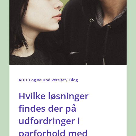
,
ADHD og neurodiversitet
Blog
Hvilke løsninger
findes der på
udfordringer i
parforhold med