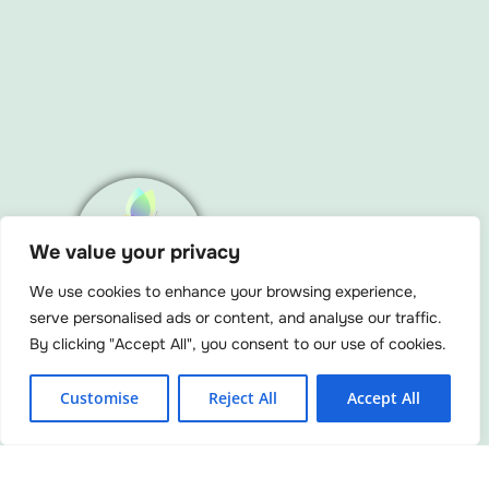
We value your privacy
Menu
We use cookies to enhance your browsing experience,
serve personalised ads or content, and analyse our traffic.
By clicking "Accept All", you consent to our use of cookies.
F
Y
I
L
L
Customise
Reject All
Accept All
a
o
n
i
i
c
u
s
n
n
e
t
t
k
k
b
u
a
e