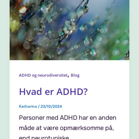
,
ADHD og neurodiversitet
Blog
Hvad er ADHD?
Katharina
/
23/10/2024
Personer med ADHD har en anden
måde at være opmærksomme på,
end neurotypiske.