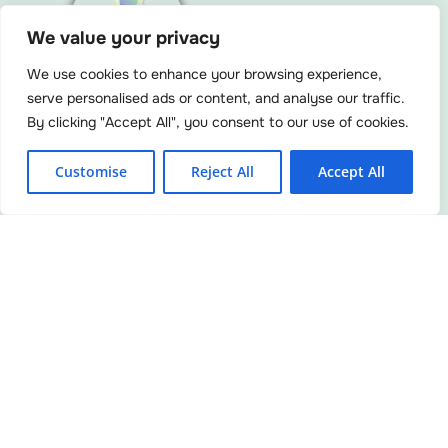
We value your privacy
Menu
We use cookies to enhance your browsing experience,
serve personalised ads or content, and analyse our traffic.
By clicking "Accept All", you consent to our use of cookies.
F
Y
I
L
L
Customise
Reject All
Accept All
a
o
n
i
i
c
u
s
n
n
e
t
t
k
k
b
u
a
e
o
b
g
d
o
e
r
i
k
a
n
m