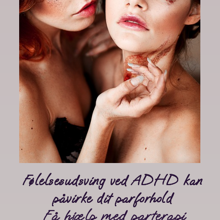
Følelsesudsving ved ADHD kan
påvirke dit parforhold
Få hjælp med parterapi