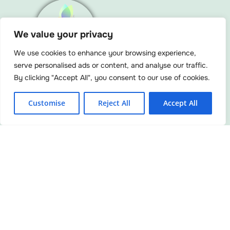
We value your privacy
Menu
We use cookies to enhance your browsing experience,
serve personalised ads or content, and analyse our traffic.
By clicking "Accept All", you consent to our use of cookies.
F
Y
I
L
L
Customise
Reject All
Accept All
a
o
n
i
i
c
u
s
n
n
e
t
t
k
k
b
u
a
e
o
b
g
d
o
e
r
i
k
a
n
m