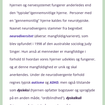
hjernen og nervesystemet fungerer anderledes end
den ”typiske”/gennemsnitlige hjerne. Personer med
en ”gennemsnitlig” hjerne kaldes for neurotypiske.
Navnet neurodivergens stammer fra begrebet
neurodiversitet
(
diverse
: mangfoldig/varieret), som
blev opfundet i 1998 af den australske sociolog Judy
Singer. Hun anså at mennesker er mangfoldige i
forhold til hvordan vores hjerner udvikles og fungerer,
og at denne mangfoldighed er unik og skal
anerkendes. Under de neurodivergente forhold
regnes typisk
autisme
og
ADHD
, men også tilstande
som
dysleksi
(hjernen opfatter bogstaver og sproglyde
på en anden måde, ”ordblindhed”),
dyskalkuli