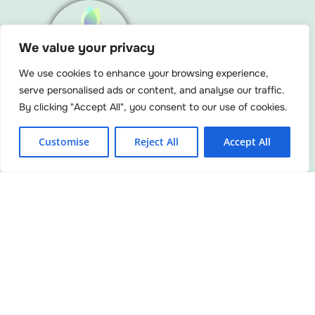
We value your privacy
Menu
We use cookies to enhance your browsing experience,
serve personalised ads or content, and analyse our traffic.
By clicking "Accept All", you consent to our use of cookies.
F
Y
I
L
L
Customise
Reject All
Accept All
a
o
n
i
i
c
u
s
n
n
e
t
t
k
k
b
u
a
e
o
b
g
d
o
e
r
i
k
a
n
m