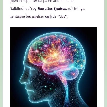
(hjernen opfatter tal på en anden måde,
”talblindhed”) og
Tourettes Syndrom
(ufrivillige,
gentagne bevægelser og lyde, ”tics”).