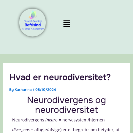
Skip
to
Menu
content
Hvad er neurodiversitet?
Katharina
By
/
08/10/2024
Neurodivergens og
neurodiversitet
Neurodivergens
(neuro
= nervesystem/hjernen
divergens
= afbøje/afvige) er et begreb som betyder, at